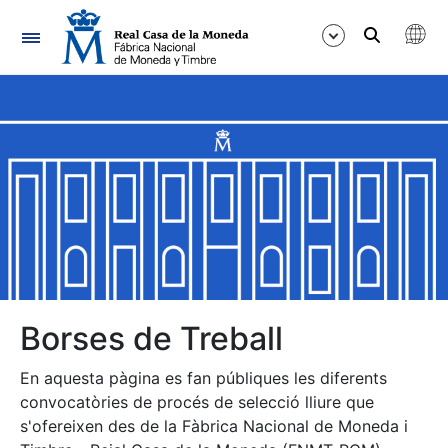
Navegació
Mostra/Amaga
Mostra/Amaga
Mostra/Amaga
Mostra/Amaga
Mostra/Amaga
Borses de Treball
En aquesta pàgina es fan públiques les diferents
Mostra/Amaga
convocatòries de procés de selecció lliure que
s'ofereixen des de la Fàbrica Nacional de Moneda i