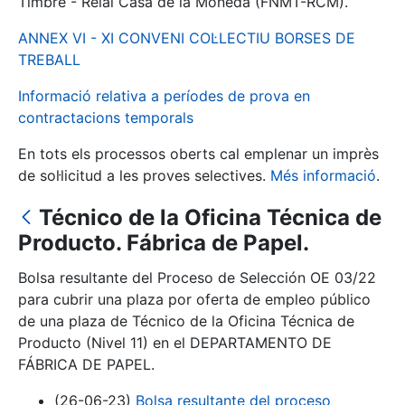
Timbre - Reial Casa de la Moneda (FNMT-RCM).
ANNEX VI - XI CONVENI COL·LECTIU BORSES DE
Mostra/Amaga
TREBALL
Informació relativa a períodes de prova en
contractacions temporals
En tots els processos oberts cal emplenar un imprès
de sol·licitud a les proves selectives.
Més informació
.
Técnico de la Oficina Técnica de
Producto. Fábrica de Papel.
Mostra/Amaga
Bolsa resultante del Proceso de Selección OE 03/22
Mostra/Amaga
para cubrir una plaza por oferta de empleo público
de una plaza de Técnico de la Oficina Técnica de
Producto (Nivel 11) en el DEPARTAMENTO DE
FÁBRICA DE PAPEL.
Mostra/Amaga
(26-06-23)
Bolsa resultante del proceso