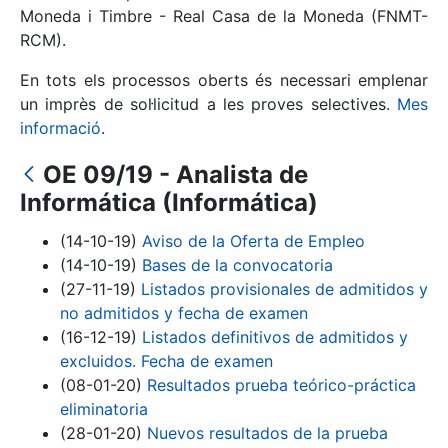
Moneda i Timbre - Real Casa de la Moneda (FNMT-
RCM).
Mostra/Amaga
En tots els processos oberts és necessari emplenar
un imprès de sol·licitud a les proves selectives.
Mes
informació
.
OE 09/19 - Analista de
Informática (Informática)
(14-10-19)
Aviso de la Oferta de Empleo
(14-10-19)
Bases de la convocatoria
Mostra/Amaga
(27-11-19)
Listados provisionales de admitidos y
no admitidos y fecha de examen
Mostra/Amaga
(16-12-19)
Listados definitivos de admitidos y
excluidos. Fecha de examen
(08-01-20)
Resultados prueba teórico-práctica
eliminatoria
Mostra/Amaga
(28-01-20)
Nuevos resultados de la prueba