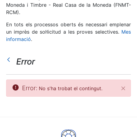
Moneda i Timbre - Real Casa de la Moneda (FNMT-
RCM).
Mostra/Amaga
En tots els processos oberts és necessari emplenar
un imprès de sol·licitud a les proves selectives.
Mes
informació
.
Error
Mostra/Amaga
Error:
No s'ha trobat el contingut.
Tanca
Mostra/Amaga
Mostra/Amaga