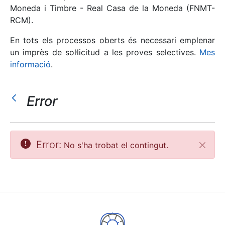
Moneda i Timbre - Real Casa de la Moneda (FNMT-
RCM).
Mostra/Amaga
En tots els processos oberts és necessari emplenar
un imprès de sol·licitud a les proves selectives.
Mes
informació
.
Error
Mostra/Amaga
Error:
No s'ha trobat el contingut.
Tanca
Mostra/Amaga
Mostra/Amaga