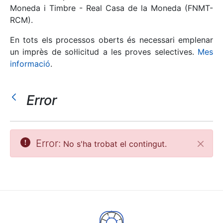
Moneda i Timbre - Real Casa de la Moneda (FNMT-
RCM).
Mostra/Amaga
En tots els processos oberts és necessari emplenar
un imprès de sol·licitud a les proves selectives.
Mes
informació
.
Error
Mostra/Amaga
Error:
No s'ha trobat el contingut.
Tanca
Mostra/Amaga
Mostra/Amaga