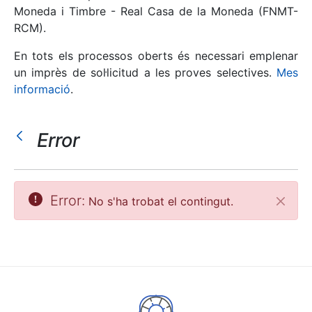
Moneda i Timbre - Real Casa de la Moneda (FNMT-
RCM).
Mostra/Amaga
En tots els processos oberts és necessari emplenar
un imprès de sol·licitud a les proves selectives.
Mes
informació
.
Error
Mostra/Amaga
Error:
No s'ha trobat el contingut.
Tanca
Mostra/Amaga
Mostra/Amaga