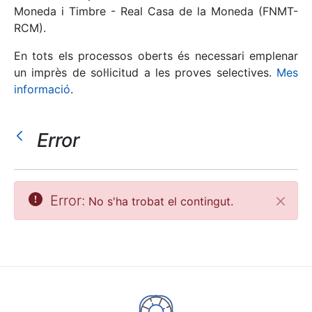
Moneda i Timbre - Real Casa de la Moneda (FNMT-
RCM).
Mostra/Amaga
En tots els processos oberts és necessari emplenar
un imprès de sol·licitud a les proves selectives.
Mes
informació
.
Error
Mostra/Amaga
Error:
No s'ha trobat el contingut.
Tanca
Mostra/Amaga
Mostra/Amaga