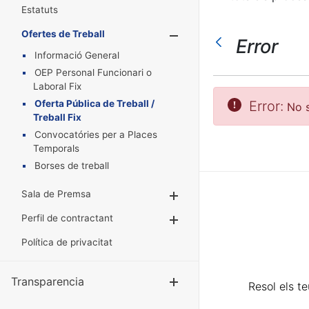
Estatuts
Ofertes de Treball
Mostra/Amaga
Error
Informació General
OEP Personal Funcionari o
Laboral Fix
Oferta Pública de Treball /
Error:
No s
Treball Fix
Convocatóries per a Places
Temporals
Borses de treball
Sala de Premsa
Mostra/Amaga
Perfil de contractant
Mostra/Amaga
Política de privacitat
Transparencia
Mostra/Amag
Resol els t