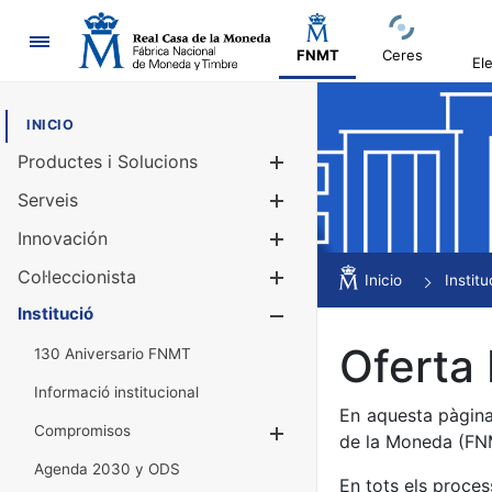
Navegació
FNMT
Ceres
El
INICIO
Productes i Solucions
Mostra/Amag
Serveis
Mostra/Amag
Innovación
Mostra/Amag
Col·leccionista
Mostra/Amag
Inicio
Institu
Institució
Mostra/Amag
Oferta 
130 Aniversario FNMT
Informació institucional
En aquesta pàgina
Compromisos
Mostra/Amaga
de la Moneda (F
Agenda 2030 y ODS
En tots els proces