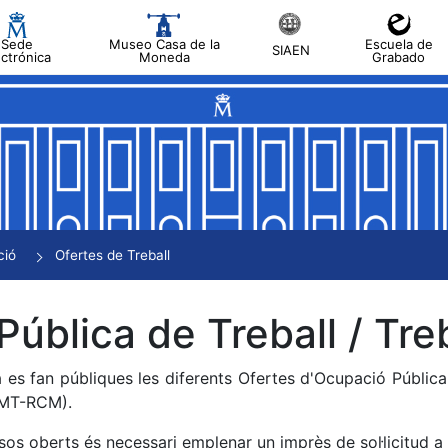
Sede
Museo Casa de la
Escuela de
SIAEN
ectrónica
Moneda
Grabado
a
a
a
a
ció
Ofertes de Treball
a
Pública de Treball / Treb
 es fan públiques les diferents Ofertes d'Ocupació Públic
NMT-RCM).
sos oberts és necessari emplenar un imprès de sol·licitud a