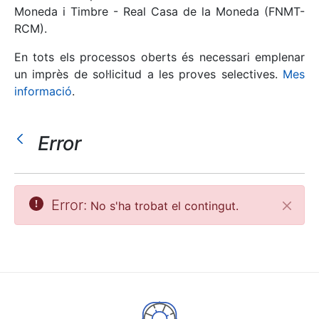
Moneda i Timbre - Real Casa de la Moneda (FNMT-
RCM).
Mostra/Amaga
En tots els processos oberts és necessari emplenar
un imprès de sol·licitud a les proves selectives.
Mes
informació
.
Error
Mostra/Amaga
Error:
No s'ha trobat el contingut.
Tanca
Mostra/Amaga
Mostra/Amaga