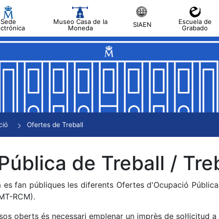
Sede
Museo Casa de la
Escuela de
SIAEN
ectrónica
Moneda
Grabado
a
a
a
a
ció
Ofertes de Treball
a
Pública de Treball / Treb
 es fan públiques les diferents Ofertes d'Ocupació Públic
NMT-RCM).
sos oberts és necessari emplenar un imprès de sol·licitud a