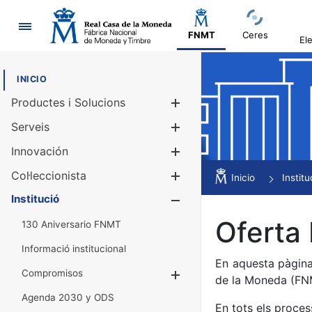
Navegació
FNMT
Ceres
El
INICIO
Productes i Solucions
Mostra/Amag
Serveis
Mostra/Amag
Innovación
Mostra/Amag
Col·leccionista
Mostra/Amag
Inicio
Institu
Institució
Mostra/Amag
Oferta 
130 Aniversario FNMT
Informació institucional
En aquesta pàgina
Compromisos
Mostra/Amaga
de la Moneda (F
Agenda 2030 y ODS
En tots els proces