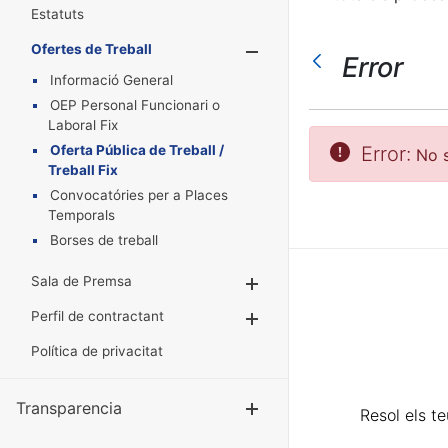
Estatuts
Ofertes de Treball
Mostra/Amaga
Error
Informació General
OEP Personal Funcionari o
Laboral Fix
Oferta Pública de Treball /
Error:
No s
Treball Fix
Convocatóries per a Places
Temporals
Borses de treball
Sala de Premsa
Mostra/Amaga
Perfil de contractant
Mostra/Amaga
Política de privacitat
Transparencia
Mostra/Amag
Resol els t