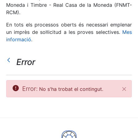
Moneda i Timbre - Real Casa de la Moneda (FNMT-
RCM).
Mostra/Amaga
En tots els processos oberts és necessari emplenar
un imprès de sol·licitud a les proves selectives.
Mes
informació
.
Error
Mostra/Amaga
Error:
No s'ha trobat el contingut.
Tanca
Mostra/Amaga
Mostra/Amaga