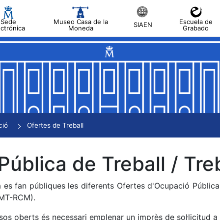
Sede
Museo Casa de la
Escuela de
SIAEN
ectrónica
Moneda
Grabado
a
a
a
a
ció
Ofertes de Treball
a
Pública de Treball / Treb
 es fan públiques les diferents Ofertes d'Ocupació Públic
NMT-RCM).
sos oberts és necessari emplenar un imprès de sol·licitud a