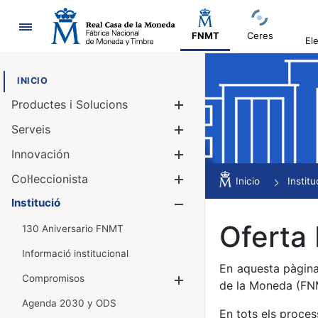
Navegació
FNMT
Ceres
El
INICIO
Productes i Solucions
Mostra/Amag
Serveis
Mostra/Amag
Innovación
Mostra/Amag
Col·leccionista
Mostra/Amag
Inicio
Institu
Institució
Mostra/Amag
Oferta 
130 Aniversario FNMT
Informació institucional
En aquesta pàgina
Compromisos
Mostra/Amaga
de la Moneda (F
Agenda 2030 y ODS
En tots els proces