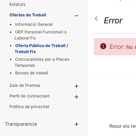
Estatuts
Ofertes de Treball
Mostra/Amaga
Error
Informació General
OEP Personal Funcionari o
Laboral Fix
Oferta Pública de Treball /
Error:
No s
Treball Fix
Convocatóries per a Places
Temporals
Borses de treball
Sala de Premsa
Mostra/Amaga
Perfil de contractant
Mostra/Amaga
Política de privacitat
Transparencia
Mostra/Amag
Resol els t