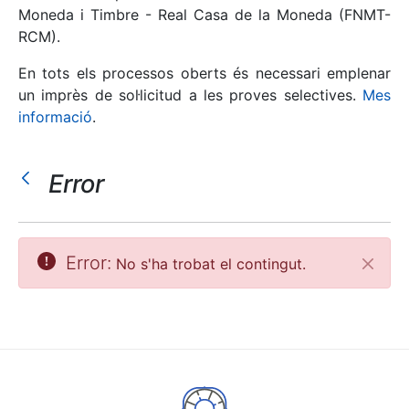
Moneda i Timbre - Real Casa de la Moneda (FNMT-
RCM).
Mostra/Amaga
En tots els processos oberts és necessari emplenar
un imprès de sol·licitud a les proves selectives.
Mes
informació
.
Error
Mostra/Amaga
Error:
No s'ha trobat el contingut.
Tanca
Mostra/Amaga
Mostra/Amaga