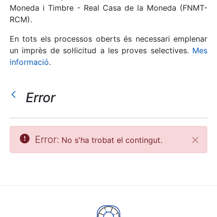
Moneda i Timbre - Real Casa de la Moneda (FNMT-
RCM).
Mostra/Amaga
En tots els processos oberts és necessari emplenar
un imprès de sol·licitud a les proves selectives.
Mes
informació
.
Error
Mostra/Amaga
Error:
No s'ha trobat el contingut.
Tanca
Mostra/Amaga
Mostra/Amaga