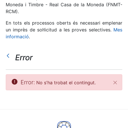
Moneda i Timbre - Real Casa de la Moneda (FNMT-
RCM).
Mostra/Amaga
En tots els processos oberts és necessari emplenar
un imprès de sol·licitud a les proves selectives.
Mes
informació
.
Error
Mostra/Amaga
Error:
No s'ha trobat el contingut.
Tanca
Mostra/Amaga
Mostra/Amaga