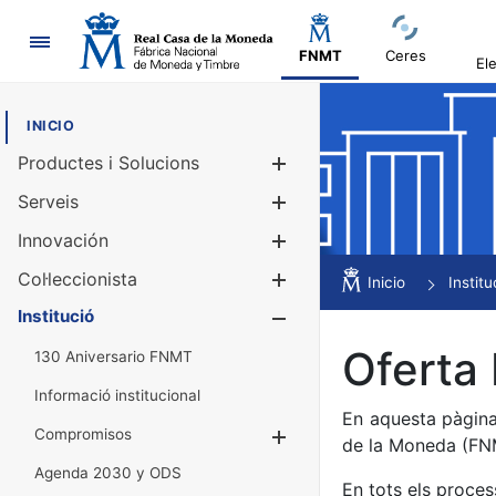
Navegació
FNMT
Ceres
El
INICIO
Productes i Solucions
Mostra/Amag
Serveis
Mostra/Amag
Innovación
Mostra/Amag
Col·leccionista
Mostra/Amag
Inicio
Institu
Institució
Mostra/Amag
Oferta 
130 Aniversario FNMT
Informació institucional
En aquesta pàgina
Compromisos
Mostra/Amaga
de la Moneda (F
Agenda 2030 y ODS
En tots els proces