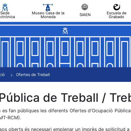
Sede
Museo Casa de la
Escuela de
SIAEN
ectrónica
Moneda
Grabado
a
a
a
a
ció
Ofertes de Treball
a
Pública de Treball / Treb
 es fan públiques les diferents Ofertes d'Ocupació Públic
NMT-RCM).
sos oberts és necessari emplenar un imprès de sol·licitud a