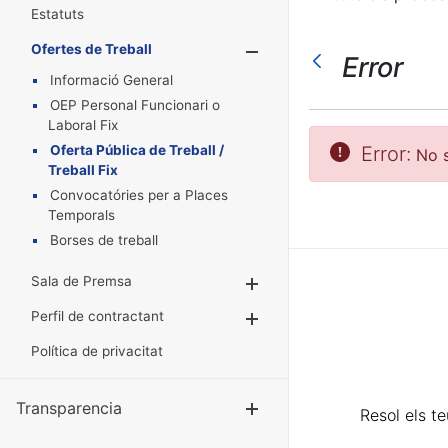
Estatuts
Ofertes de Treball
Mostra/Amaga
Error
Informació General
OEP Personal Funcionari o
Laboral Fix
Oferta Pública de Treball /
Error:
No s
Treball Fix
Convocatóries per a Places
Temporals
Borses de treball
Sala de Premsa
Mostra/Amaga
Perfil de contractant
Mostra/Amaga
Política de privacitat
Transparencia
Mostra/Amag
Resol els t