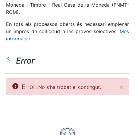
Moneda i Timbre - Real Casa de la Moneda (FNMT-
RCM).
Mostra/Amaga
En tots els processos oberts és necessari emplenar
un imprès de sol·licitud a les proves selectives.
Mes
informació
.
Error
Mostra/Amaga
Error:
No s'ha trobat el contingut.
Tanca
Mostra/Amaga
Mostra/Amaga