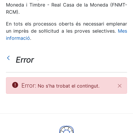
Moneda i Timbre - Real Casa de la Moneda (FNMT-
RCM).
Mostra/Amaga
En tots els processos oberts és necessari emplenar
un imprès de sol·licitud a les proves selectives.
Mes
informació
.
Error
Mostra/Amaga
Error:
No s'ha trobat el contingut.
Tanca
Mostra/Amaga
Mostra/Amaga