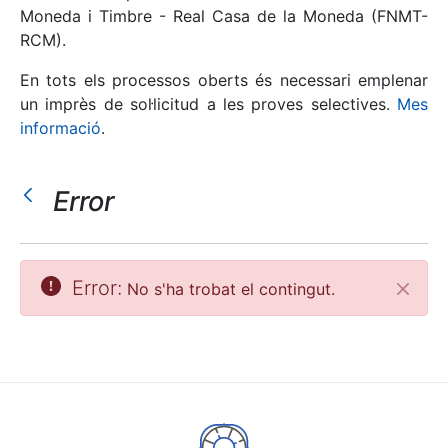
Moneda i Timbre - Real Casa de la Moneda (FNMT-
RCM).
Mostra/Amaga
En tots els processos oberts és necessari emplenar
un imprès de sol·licitud a les proves selectives.
Mes
informació
.
Error
Mostra/Amaga
Error:
No s'ha trobat el contingut.
Tanca
Mostra/Amaga
Mostra/Amaga