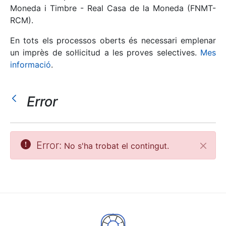
Moneda i Timbre - Real Casa de la Moneda (FNMT-
RCM).
Mostra/Amaga
En tots els processos oberts és necessari emplenar
un imprès de sol·licitud a les proves selectives.
Mes
informació
.
Error
Mostra/Amaga
Error:
No s'ha trobat el contingut.
Tanca
Mostra/Amaga
Mostra/Amaga