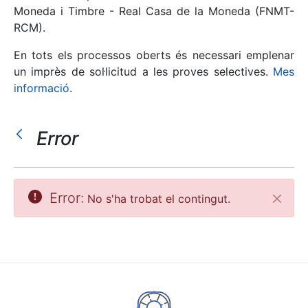
Moneda i Timbre - Real Casa de la Moneda (FNMT-
RCM).
Mostra/Amaga
En tots els processos oberts és necessari emplenar
un imprès de sol·licitud a les proves selectives.
Mes
informació
.
Error
Mostra/Amaga
Error:
No s'ha trobat el contingut.
Tanca
Mostra/Amaga
Mostra/Amaga