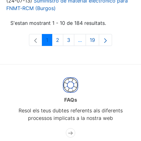
(24-07-13)
Suministro de material electrónico para
FNMT-RCM (Burgos)
S'estan mostrant 1 - 10 de 184 resultats.
1
2
3
...
19
Pàgina
Pàgina
Pàgina
Pàgines intermèdies Utili
Pàgina
FAQs
Resol els teus dubtes referents als diferents
processos implicats a la nostra web