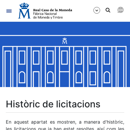
Navegació
Mostra/Amaga
Mostra/Amaga
Mostra/Amaga
Mostra/Amaga
Mostra/Amaga
Històric de licitacions
Mostra/Amaga
En aquest apartat es mostren, a manera d'històric,
les licitacions que ja han estat resoltes, així com les