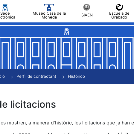
Sede
Museo Casa de la
Escuela de
SIAEN
ectrónica
Moneda
Grabado
a
a
a
a
ció
Perfil de contractant
Histórico
a
de licitacions
es mostren, a manera d'històric, les licitacions que ja han 