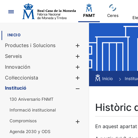
Navegació
FNMT
Ceres
El
INICIO
Productes i Solucions
Mostra/Amag
Serveis
Mostra/Amag
Innovación
Mostra/Amag
Col·leccionista
Mostra/Amag
Inicio
Institu
Institució
Mostra/Amag
130 Aniversario FNMT
Històric 
Informació institucional
Compromisos
Mostra/Amaga
En aquest apartat 
Agenda 2030 y ODS