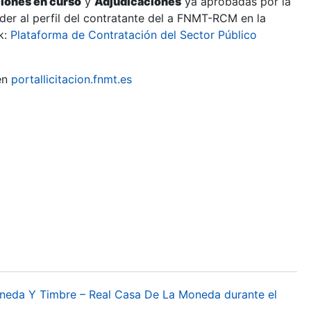
ciones en curso
y
Adjudicaciones
ya aprobadas por la
er al perfil del contratante del a FNMT-RCM en la
k:
Plataforma de Contratación del Sector Público
en
portallicitacion.fnmt.es
oneda Y Timbre – Real Casa De La Moneda durante el