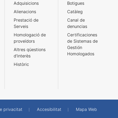
Adquisicions
Botigues
Alienacions
Catàleg
Prestació de
Canal de
Serveis
denuncias
Homologació de
Certificaciones
proveïdors
de Sistemas de
Gestión
Altres qüestions
Homologados
d'interès
Històric
e privacitat
Accesibilitat
Mapa Web