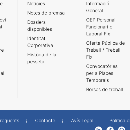
de
Notícies
Informació
General
Notes de premsa
ovi
OEP Personal
Dossiers
at
Funcionari o
disponibles
Laboral Fix
Identitat
Oferta Pública de
Corporativa
re
Treball / Treball
Història de la
Fix
pesseta
Convocatóries
tal
per a Places
Temporals
Borses de treball
freqüents
Contacte
Avís Legal
Política d