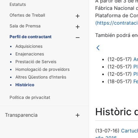
A partir del 3 de
Estatuts
Fábrica Nacional 
Plataforma de Cont
Ofertes de Treball
Mostra/Amaga
(https://contratac
Sala de Premsa
Mostra/Amaga
También podrá enc
Perfil de contractant
Mostra/Amaga
Adquisiciones
Enajenaciones
(12-05-17)
A
Prestació de Serveis
(12-05-17)
P
Homologació de proveïdors
(12-05-17)
P
Altres Qüestions d'Interès
(18-05-17)
F
Histórico
Política de privacitat
Històric 
Transparencia
Mostra/Amag
(13-07-16)
Cartuc