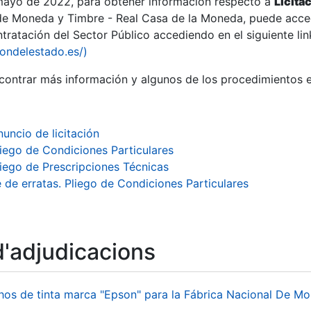
 mayo de 2022, para obtener información respecto a
Licita
de Moneda y Timbre - Real Casa de la Moneda, puede acced
ratación del Sector Público accediendo en el siguiente lin
iondelestado.es/)
ontrar más información y algunos de los procedimientos 
nuncio de licitación
liego de Condiciones Particulares
liego de Prescripciones Técnicas
e de erratas. Pliego de Condiciones Particulares
d'adjudicacions
a
hos de tinta marca "Epson" para la Fábrica Nacional De M