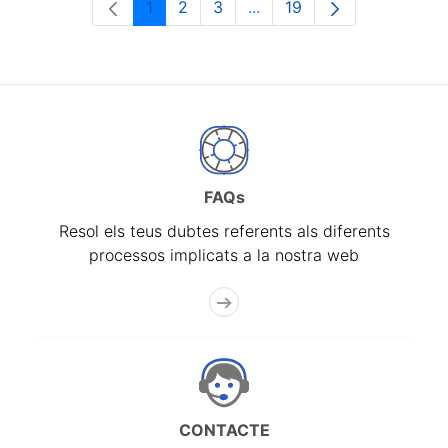
1
2
3
...
19
Pàgina
Pàgina
Pàgina
Pàgines intermèdies Utili
Pàgina
FAQs
Resol els teus dubtes referents als diferents
processos implicats a la nostra web
CONTACTE