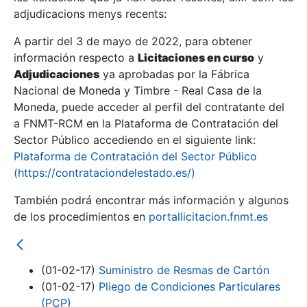
adjudicacions menys recents:
Mostra/Amaga
A partir del 3 de mayo de 2022, para obtener
información respecto a
Licitaciones en curso
y
Mostra/Amaga
Adjudicaciones
ya aprobadas por la Fábrica
Mostra/Amaga
Nacional de Moneda y Timbre - Real Casa de la
Moneda, puede acceder al perfil del contratante del
a FNMT-RCM en la Plataforma de Contratación del
Sector Público accediendo en el siguiente link:
Plataforma de Contratación del Sector Público
(https://contrataciondelestado.es/)
También podrá encontrar más información y algunos
de los procedimientos en
portallicitacion.fnmt.es
Mostra/Amaga
(01-02-17)
Suministro de Resmas de Cartón
(01-02-17)
Pliego de Condiciones Particulares
(PCP)