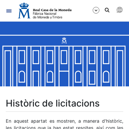
Navegació
Mostra/Amaga
Mostra/Amaga
Mostra/Amaga
Mostra/Amaga
Mostra/Amaga
Històric de licitacions
Mostra/Amaga
En aquest apartat es mostren, a manera d'històric,
les licitacions que ja han estat resoltes, així com les