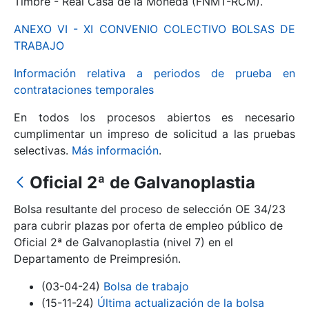
Timbre - Real Casa de la Moneda (FNMT-RCM).
ANEXO VI - XI CONVENIO COLECTIVO BOLSAS DE
Mostrar/Ocultar
TRABAJO
Información relativa a periodos de prueba en
contrataciones temporales
En todos los procesos abiertos es necesario
cumplimentar un impreso de solicitud a las pruebas
selectivas.
Más información
.
Oficial 2ª de Galvanoplastia
Mostrar/Ocultar
Bolsa resultante del proceso de selección OE 34/23
Mostrar/Ocultar
para cubrir plazas por oferta de empleo público de
Oficial 2ª de Galvanoplastia (nivel 7) en el
Departamento de Preimpresión.
Mostrar/Ocultar
(03-04-24)
Bolsa de trabajo
(15-11-24)
Última actualización de la bolsa