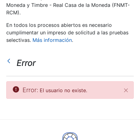
Moneda y Timbre - Real Casa de la Moneda (FNMT-
RCM).
Mostrar/Ocultar
En todos los procesos abiertos es necesario
cumplimentar un impreso de solicitud a las pruebas
selectivas.
Más información
.
Error
Mostrar/Ocultar
Error:
El usuario no existe.
Cerrar
Mostrar/Ocultar
Mostrar/Ocultar