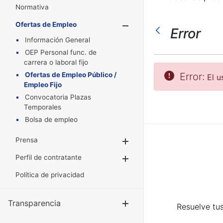
Normativa
Ofertas de Empleo
Mostrar/Oculta
Error
Información General
OEP Personal func. de
carrera o laboral fijo
Ofertas de Empleo Público /
Error:
El u
Empleo Fijo
Convocatoria Plazas
Temporales
Bolsa de empleo
Prensa
Mostrar/Ocultar
Perfil de contratante
Mostrar/Ocultar
Política de privacidad
Transparencia
Mostrar/Ocul
Resuelve tus