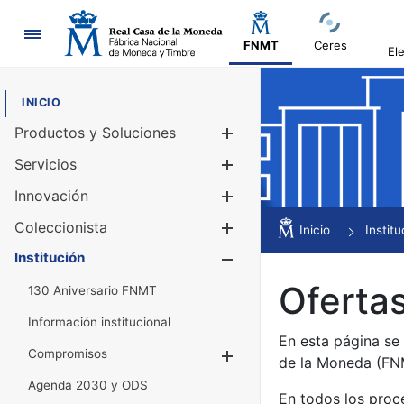
Navegación
FNMT
Ceres
El
INICIO
Productos y Soluciones
Mostrar/Ocul
Servicios
Mostrar/Ocul
Innovación
Mostrar/Ocul
Coleccionista
Mostrar/Ocul
Inicio
Institu
Institución
Mostrar/Ocul
Ofertas
130 Aniversario FNMT
Información institucional
En esta página se
Compromisos
Mostrar/Ocultar
de la Moneda (F
Agenda 2030 y ODS
En todos los proc