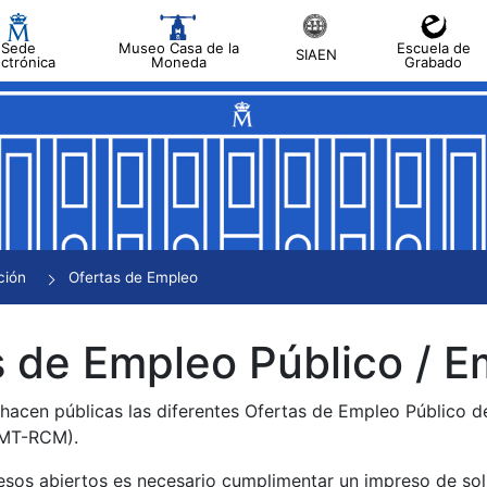
Sede
Museo Casa de la
Escuela de
SIAEN
ectrónica
Moneda
Grabado
tar
tar
tar
tar
ción
Ofertas de Empleo
tar
 de Empleo Público / E
 hacen públicas las diferentes Ofertas de Empleo Público 
NMT-RCM).
esos abiertos es necesario cumplimentar un impreso de soli