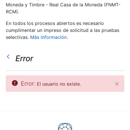
Moneda y Timbre - Real Casa de la Moneda (FNMT-
RCM).
Mostrar/Ocultar
En todos los procesos abiertos es necesario
cumplimentar un impreso de solicitud a las pruebas
selectivas.
Más información
.
Error
Mostrar/Ocultar
Error:
El usuario no existe.
Cerrar
Mostrar/Ocultar
Mostrar/Ocultar