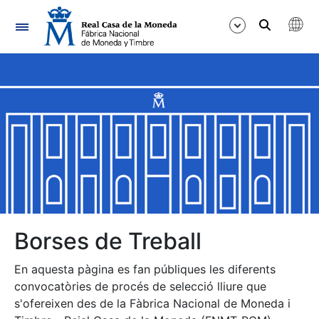
Navegació
Mostra/Amaga
Mostra/Amaga
Mostra/Amaga
Mostra/Amaga
Mostra/Amaga
Borses de Treball
En aquesta pàgina es fan públiques les diferents
Mostra/Amaga
convocatòries de procés de selecció lliure que
s'ofereixen des de la Fàbrica Nacional de Moneda i