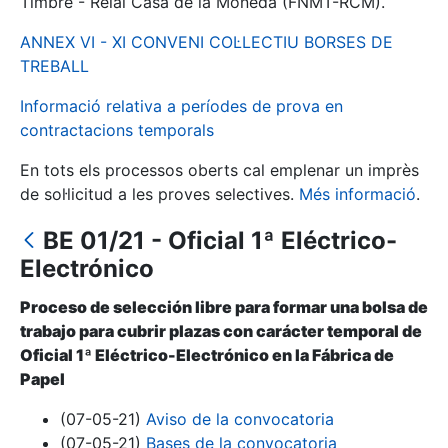
Timbre - Reial Casa de la Moneda (FNMT-RCM).
ANNEX VI - XI CONVENI COL·LECTIU BORSES DE
Mostra/Amaga
TREBALL
Informació relativa a períodes de prova en
contractacions temporals
En tots els processos oberts cal emplenar un imprès
de sol·licitud a les proves selectives.
Més informació
.
BE 01/21 - Oficial 1ª Eléctrico-
Electrónico
Mostra/Amaga
Proceso de selección libre para formar una bolsa de
Mostra/Amaga
trabajo para cubrir plazas con carácter temporal de
Oficial 1ª Eléctrico-Electrónico en la Fábrica de
Papel
Mostra/Amaga
(07-05-21)
Aviso de la convocatoria
(07-05-21)
Bases de la convocatoria